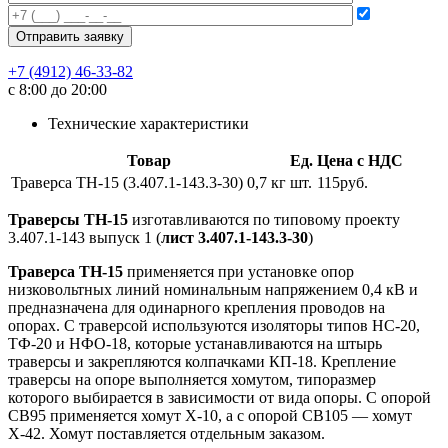
+7 (4912) 46-33-82
с 8:00 до 20:00
Технические характеристики
Товар
Ед.
Цена с НДС
Траверса ТН-15 (3.407.1-143.3-30) 0,7 кг
шт.
115руб.
Траверсы ТН-15
изготавливаются по типовому проекту
3.407.1-143 выпуск 1 (
лист 3.407.1-143.3-30
)
Траверса ТН-15
применяется при установке опор
низковольтных линий номинальным напряжением 0,4 кВ и
предназначена для одинарного крепления проводов на
опорах. С траверсой используются изоляторы типов НС-20,
ТФ-20 и НФО-18, которые устанавливаются на штырь
траверсы и закрепляются колпачками КП-18. Крепление
траверсы на опоре выполняется хомутом, типоразмер
которого выбирается в зависимости от вида опоры. С опорой
СВ95 применяется хомут Х-10, а с опорой СВ105 — хомут
Х-42. Хомут поставляется отдельным заказом.