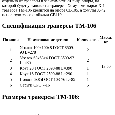
отдельно от траверсы в зависимости от вида опоры, на
которой будет установлена траверса. Хомутами марки Х-1
траверса ТМ-106 крепится на опоре СВ105, а хомуты Х-42
используются со стойками СВ110.
Спецификация траверсы
ТМ-106
Масса,
Позиция
Наименование детали
Количество
кг
Уголок 100х100х8 ГОСТ 8509-
1
2
93 L=278
Уголок 63х63х4 ГОСТ 8509-93
2
2
L=435
13.50
3
Круг 20 ГОСТ 2590-88 L=390
1
4
Круг 16 ГОСТ 2590-88 L=290
1
5
Полоса 6х85ГОСТ 103-76 L=85
1
6
Серьги СРС 7-16
5
Размеры траверсы
ТМ-106
: