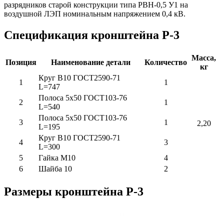
разрядников старой конструкции типа РВН-0,5 У1 на
воздушной ЛЭП номинальным напряжением 0,4 кВ.
Спецификация
кронштейна
Р-3
Масса,
Позиция
Наименование детали
Количество
кг
Круг В10 ГОСТ2590-71
1
1
L=747
Полоса 5х50 ГОСТ103-76
2
1
L=540
Полоса 5х50 ГОСТ103-76
3
1
2,20
L=195
Круг В10 ГОСТ2590-71
4
3
L=300
5
Гайка М10
4
6
Шайба 10
2
Размеры
кронштейна
Р-3